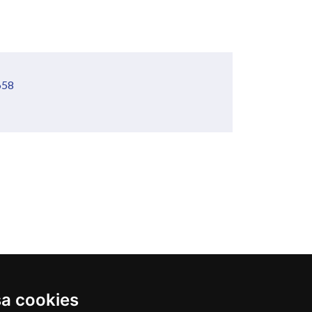
658
 Guararapes/PE
sa cookies