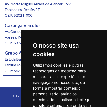
Av. Norte Miguel Arraes de Alencar, 1925
Espinheiro, Recife/PE
CEP: 52021-000
Caxangá Veículos
Av. Caxangá, 4251
Varzea, Recife/PE
CEP: 50740-000
O nosso site usa
Grupo Autonunes Seminovos
cookies
Est. da Batalha, 1000
Jardim Jordão, Jaboatão dos Guararapes/PE
Utilizamos cookies e outras
CEP: 54315-570
tecnologias de medição para
melhorar a sua experiência de
navegação no nosso site, de
forma a mostrar conteúdo
personalizado, anúncios
Autonunes Caruaru Copyright 2026 Todos os direitos reservados
direcionados, analisar o tráfego
do site e entender de onde vêm