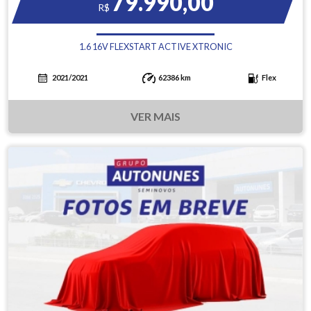
79.990,00
R$
1.6 16V FLEXSTART ACTIVE XTRONIC
2021/2021
62386 km
Flex
VER MAIS