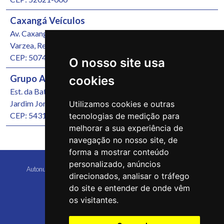
Caxangá Veículos
Av. Caxangá, 4251
Varzea, Recife/PE
CEP: 50740-000
O nosso site usa
Grupo Autonunes Seminovos
cookies
Est. da Batalha, 1000
Jardim Jordão, Jaboatão dos Guararapes/PE
Utilizamos cookies e outras
CEP: 54315-570
tecnologias de medição para
melhorar a sua experiência de
navegação no nosso site, de
forma a mostrar conteúdo
personalizado, anúncios
Autonunes Caruaru Copyright 2026 Todos os direitos reservados
direcionados, analisar o tráfego
do site e entender de onde vêm
os visitantes.