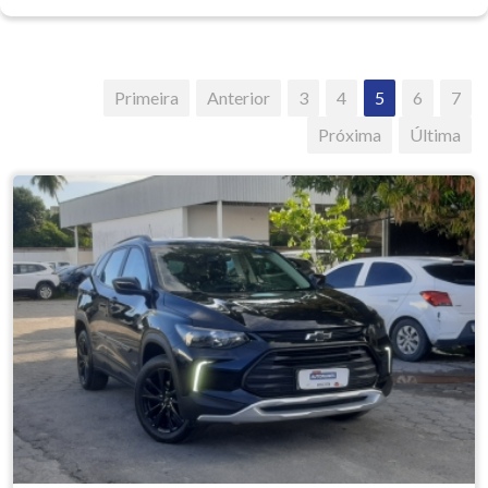
Primeira
Anterior
3
4
5
6
7
Próxima
Última