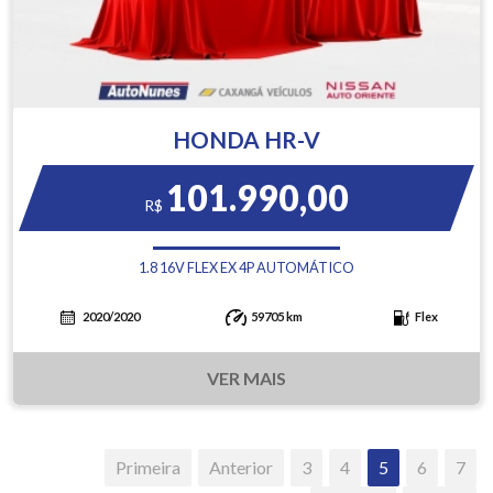
HONDA HR-V
101.990,00
R$
1.8 16V FLEX EX 4P AUTOMÁTICO
2020/2020
59705 km
Flex
VER MAIS
Primeira
Anterior
3
4
5
6
7