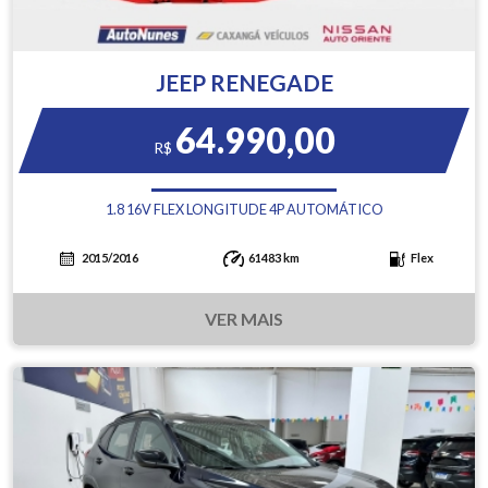
JEEP RENEGADE
64.990,00
R$
1.8 16V FLEX LONGITUDE 4P AUTOMÁTICO
2015/2016
61483 km
Flex
VER MAIS