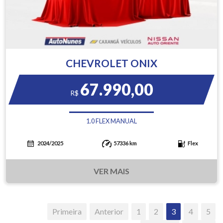
CHEVROLET ONIX
67.990,00
R$
1.0 FLEX MANUAL
2024/2025
57336 km
Flex
VER MAIS
Primeira
Anterior
1
2
3
4
5