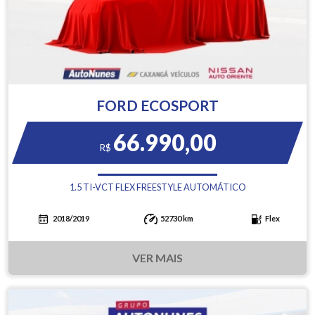
FORD ECOSPORT
66.990,00
R$
1.5 TI-VCT FLEX FREESTYLE AUTOMÁTICO
2018/2019
52730 km
Flex
VER MAIS