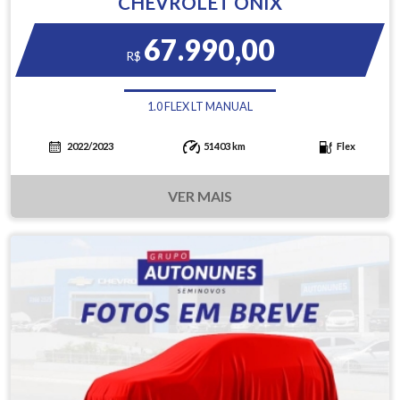
CHEVROLET ONIX
67.990,00
R$
1.0 FLEX LT MANUAL
2022/2023
51403 km
Flex
VER MAIS