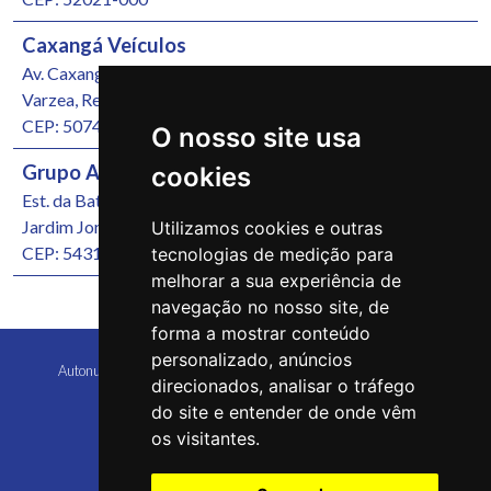
Caxangá Veículos
Av. Caxangá, 4251
Varzea, Recife/PE
CEP: 50740-000
O nosso site usa
Grupo Autonunes Seminovos
cookies
Est. da Batalha, 1000
Jardim Jordão, Jaboatão dos Guararapes/PE
Utilizamos cookies e outras
CEP: 54315-570
tecnologias de medição para
melhorar a sua experiência de
navegação no nosso site, de
forma a mostrar conteúdo
personalizado, anúncios
Autonunes Caruaru Copyright 2026 Todos os direitos reservados
direcionados, analisar o tráfego
do site e entender de onde vêm
os visitantes.