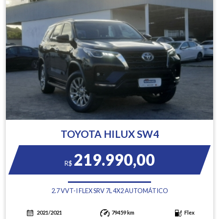
TOYOTA HILUX SW4
219.990,00
R$
2.7 VVT-I FLEX SRV 7L 4X2 AUTOMÁTICO
2021/2021
79459 km
Flex