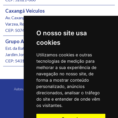
Caxangá Veículos
Av. Caxangá, 4251
Varzea, Recife/PE
CEP: 50740-000
O nosso site usa
Grupo Autonunes Seminovos
cookies
Est. da Batalha, 1000
Jardim Jordão, Jaboatão dos Guararapes/PE
Utilizamos cookies e outras
CEP: 54315-570
tecnologias de medição para
melhorar a sua experiência de
navegação no nosso site, de
forma a mostrar conteúdo
personalizado, anúncios
Autonunes Caruaru Copyright 2026 Todos os direitos reservados
direcionados, analisar o tráfego
do site e entender de onde vêm
os visitantes.