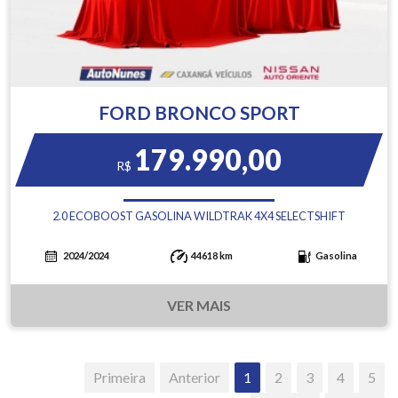
FORD BRONCO SPORT
179.990,00
R$
2.0 ECOBOOST GASOLINA WILDTRAK 4X4 SELECTSHIFT
2024/2024
44618 km
Gasolina
VER MAIS
Primeira
Anterior
1
2
3
4
5