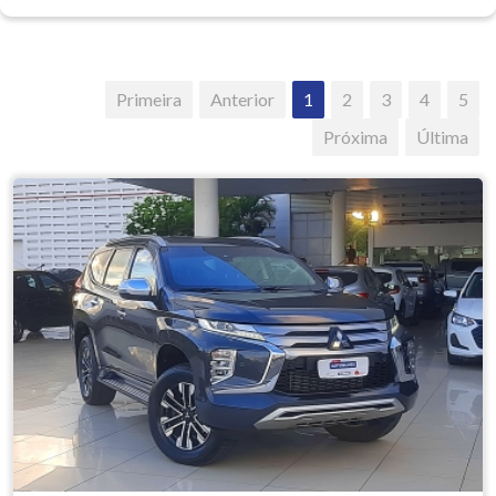
Primeira
Anterior
1
2
3
4
5
Próxima
Última