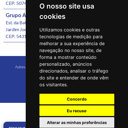
CEP: 50740-000
O nosso site usa
Grupo Autonunes Seminovos
cookies
Est. da Batalha, 1000
Jardim Jordão, Jaboatão dos Guararapes/PE
Utilizamos cookies e outras
CEP: 54315-570
tecnologias de medição para
melhorar a sua experiência de
navegação no nosso site, de
forma a mostrar conteúdo
personalizado, anúncios
Autonunes Caruaru Copyright 2026 Todos os direitos reservados
direcionados, analisar o tráfego
do site e entender de onde vêm
os visitantes.
Concordo
Eu recuso
Alterar as minhas preferências