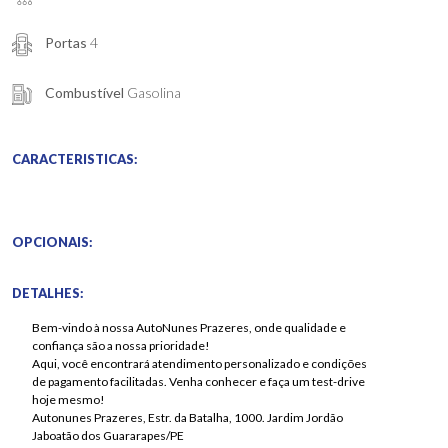
Portas
4
Combustível
Gasolina
CARACTERISTICAS:
OPCIONAIS:
DETALHES:
Bem-vindo à nossa AutoNunes Prazeres, onde qualidade e
confiança são a nossa prioridade!
Aqui, você encontrará atendimento personalizado e condições
de pagamento facilitadas. Venha conhecer e faça um test-drive
hoje mesmo!
Autonunes Prazeres, Estr. da Batalha, 1000. Jardim Jordão
Jaboatão dos Guararapes/PE