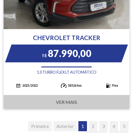
CHEVROLET TRACKER
87.990,00
R$
1.0 TURBO FLEX LT AUTOMÁTICO
2021/2022
58526 km
Flex
VER MAIS
Primeira
Anterior
1
2
3
4
5