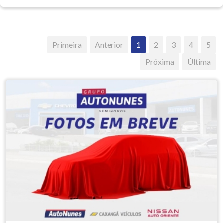
Primeira
Anterior
1
2
3
4
5
Próxima
Última