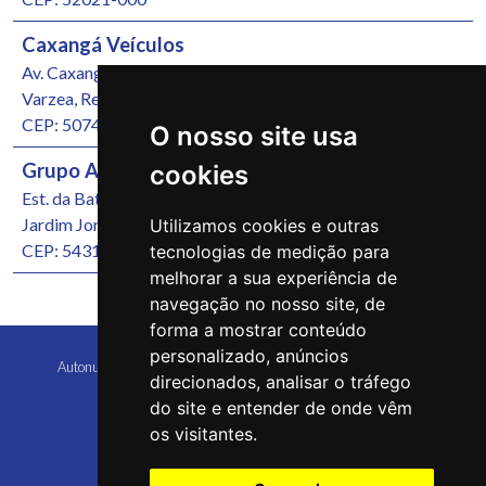
Caxangá Veículos
Av. Caxangá, 4251
Varzea, Recife/PE
CEP: 50740-000
O nosso site usa
Grupo Autonunes Seminovos
cookies
Est. da Batalha, 1000
Jardim Jordão, Jaboatão dos Guararapes/PE
Utilizamos cookies e outras
CEP: 54315-570
tecnologias de medição para
melhorar a sua experiência de
navegação no nosso site, de
forma a mostrar conteúdo
personalizado, anúncios
Autonunes Caruaru Copyright 2026 Todos os direitos reservados
direcionados, analisar o tráfego
do site e entender de onde vêm
os visitantes.