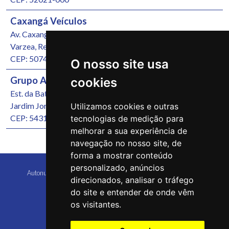
Caxangá Veículos
Av. Caxangá, 4251
Varzea, Recife/PE
CEP: 50740-000
O nosso site usa
Grupo Autonunes Seminovos
cookies
Est. da Batalha, 1000
Jardim Jordão, Jaboatão dos Guararapes/PE
Utilizamos cookies e outras
CEP: 54315-570
tecnologias de medição para
melhorar a sua experiência de
navegação no nosso site, de
forma a mostrar conteúdo
personalizado, anúncios
Autonunes Caruaru Copyright 2026 Todos os direitos reservados
direcionados, analisar o tráfego
do site e entender de onde vêm
os visitantes.