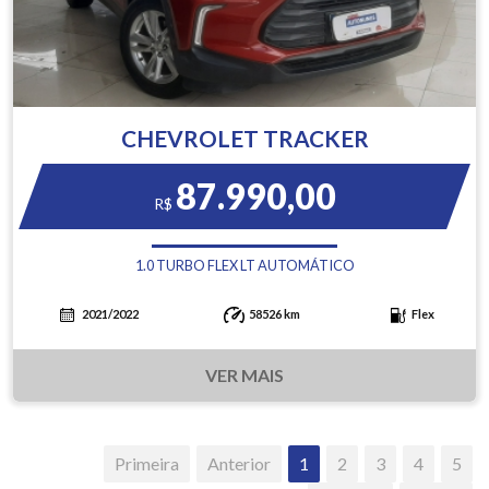
CHEVROLET TRACKER
87.990,00
R$
1.0 TURBO FLEX LT AUTOMÁTICO
2021/2022
58526 km
Flex
VER MAIS
Primeira
Anterior
1
2
3
4
5