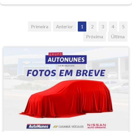
Primeira
Anterior
1
2
3
4
5
Próxima
Última