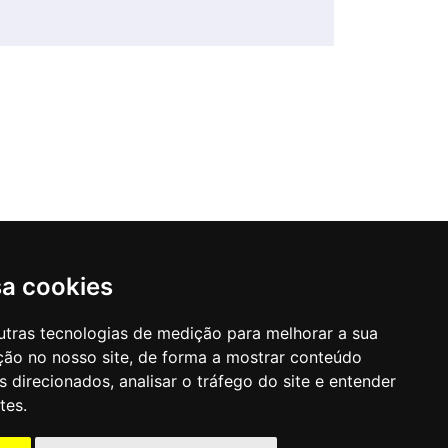
 Guararapes/PE
sa cookies
lencar, 1925
utras tecnologias de medição para melhorar a sua
ção no nosso site, de forma a mostrar conteúdo
 direcionados, analisar o tráfego do site e entender
tes.