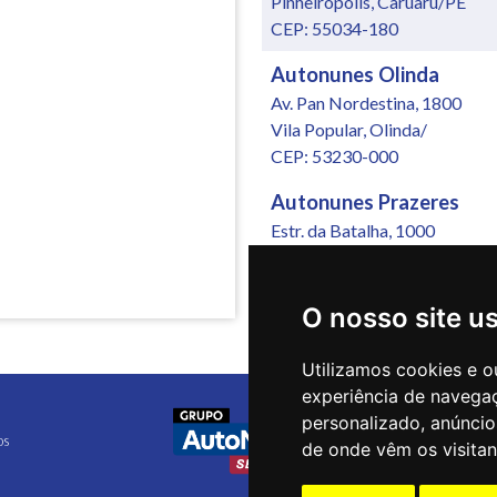
Pinheiropolis, Caruaru/PE
CEP: 55034-180
Autonunes Olinda
Av. Pan Nordestina, 1800
Vila Popular, Olinda/
CEP: 53230-000
Autonunes Prazeres
Estr. da Batalha, 1000
Jardim Jordão, Jaboatão dos
CEP: 54315-570
O nosso site u
Auto Oriente Recife
Av. Norte Miguel Arraes de A
Utilizamos cookies e o
Espinheiro, Recife/PE
experiência de navega
CEP: 52021-000
personalizado, anúncios
os
de onde vêm os visitan
Caxangá Veículos
Av. Caxangá, 4251