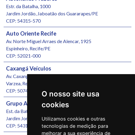
Estr. da Batalha, 1000
Jardim Jordão, Jaboatão dos Guararapes/PE
CEP: 54315-570
Auto Oriente Recife
Av. Norte Miguel Arraes de Alencar, 1925
Espinheiro, Recife/PE
CEP: 52021-000
Caxangá Veículos
Av. Caxangá, 4251
Varzea, Recife/PE
CEP: 50740-000
O nosso site usa
Grupo Autonunes Seminovos
cookies
Est. da Batalha, 1000
Jardim Jordão, Jaboatão dos Guararapes/PE
Utilizamos cookies e outras
CEP: 54315-570
tecnologias de medição para
melhorar a sua experiência de