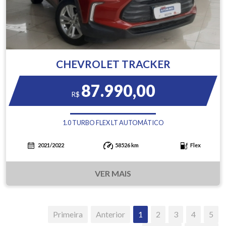
CHEVROLET TRACKER
87.990,00
R$
1.0 TURBO FLEX LT AUTOMÁTICO
2021/2022
58526 km
Flex
VER MAIS
Primeira
Anterior
1
2
3
4
5