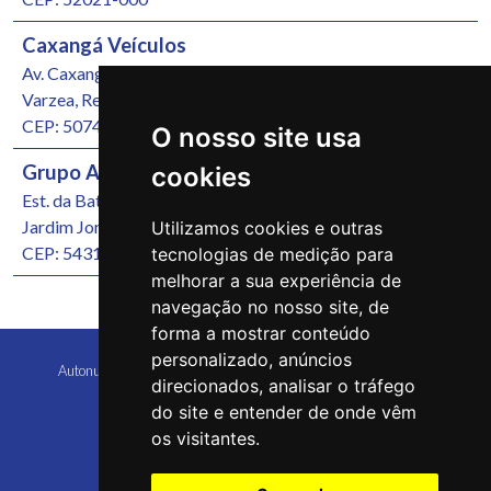
Caxangá Veículos
Av. Caxangá, 4251
Varzea, Recife/PE
CEP: 50740-000
O nosso site usa
Grupo Autonunes Seminovos
cookies
Est. da Batalha, 1000
Jardim Jordão, Jaboatão dos Guararapes/PE
Utilizamos cookies e outras
CEP: 54315-570
tecnologias de medição para
melhorar a sua experiência de
navegação no nosso site, de
forma a mostrar conteúdo
personalizado, anúncios
Autonunes Caruaru Copyright 2026 Todos os direitos reservados
direcionados, analisar o tráfego
do site e entender de onde vêm
os visitantes.