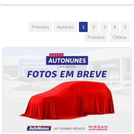
Primeira
Anterior
1
2
3
4
5
Próxima
Última