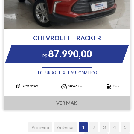
CHEVROLET TRACKER
87.990,00
R$
1.0 TURBO FLEX LT AUTOMÁTICO
2021/2022
58526 km
Flex
VER MAIS
Primeira
Anterior
1
2
3
4
5