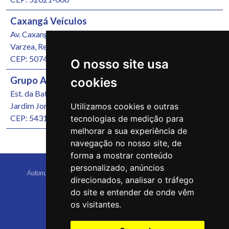
Caxangá Veículos
Av. Caxangá, 4251
Varzea, Recife/PE
CEP: 50740-000
O nosso site usa
Grupo Autonunes Seminovos
cookies
Est. da Batalha, 1000
Jardim Jordão, Jaboatão dos Guararapes/PE
Utilizamos cookies e outras
CEP: 54315-570
tecnologias de medição para
melhorar a sua experiência de
navegação no nosso site, de
forma a mostrar conteúdo
personalizado, anúncios
Autonunes Caruaru Copyright 2026 Todos os direitos reservados
direcionados, analisar o tráfego
do site e entender de onde vêm
os visitantes.