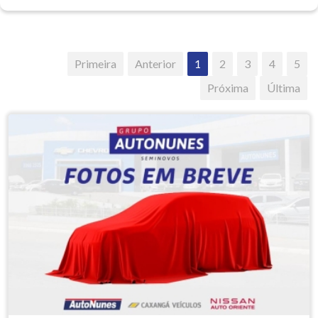
Primeira
Anterior
1
2
3
4
5
Próxima
Última