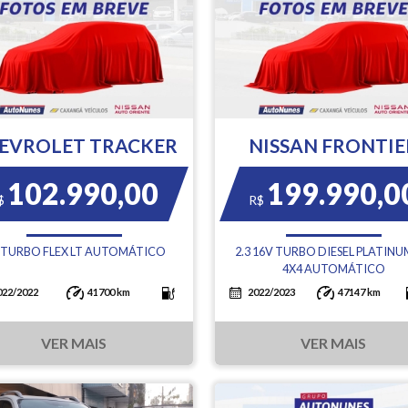
EVROLET TRACKER
NISSAN FRONTIE
102.990,00
199.990,0
$
R$
0 TURBO FLEX LT AUTOMÁTICO
2.3 16V TURBO DIESEL PLATINU
4X4 AUTOMÁTICO
022/2022
41700 km
2022/2023
47147 km
VER MAIS
VER MAIS