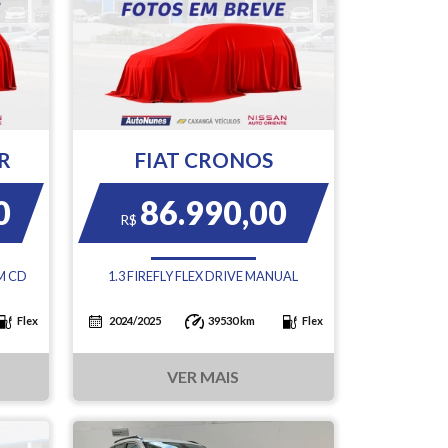
R
FIAT CRONOS
0
86.990,00
R$
M CD
1.3 FIREFLY FLEX DRIVE MANUAL
Flex
2024/2025
39530 km
Flex
VER MAIS