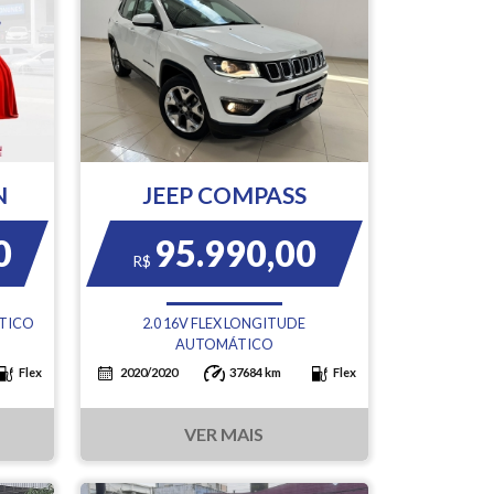
N
JEEP COMPASS
0
95.990,00
R$
ÁTICO
2.0 16V FLEX LONGITUDE
AUTOMÁTICO
Flex
2020/2020
37684 km
Flex
VER MAIS