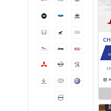
CH
R
1.
2