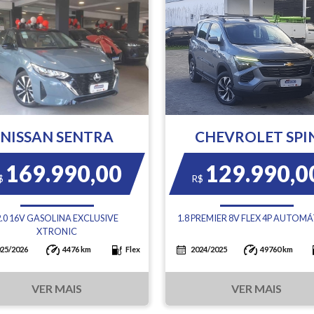
NISSAN SENTRA
CHEVROLET SPI
169.990,00
129.990,0
$
R$
2.0 16V GASOLINA EXCLUSIVE
1.8 PREMIER 8V FLEX 4P AUTOM
XTRONIC
25/2026
4476 km
Flex
2024/2025
49760 km
VER MAIS
VER MAIS