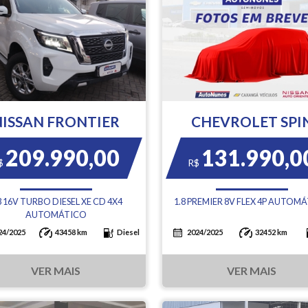
NISSAN FRONTIER
CHEVROLET SPI
209.990,00
131.990,0
$
R$
3 16V TURBO DIESEL XE CD 4X4
1.8 PREMIER 8V FLEX 4P AUTOM
AUTOMÁTICO
24/2025
43458 km
Diesel
2024/2025
32452 km
VER MAIS
VER MAIS