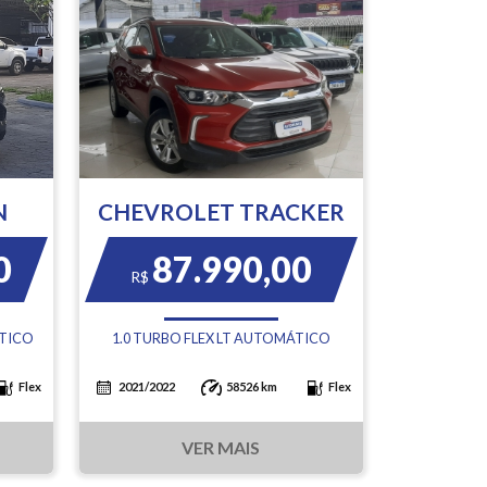
N
CHEVROLET TRACKER
0
87.990,00
R$
ÁTICO
1.0 TURBO FLEX LT AUTOMÁTICO
Flex
2021/2022
58526 km
Flex
VER MAIS