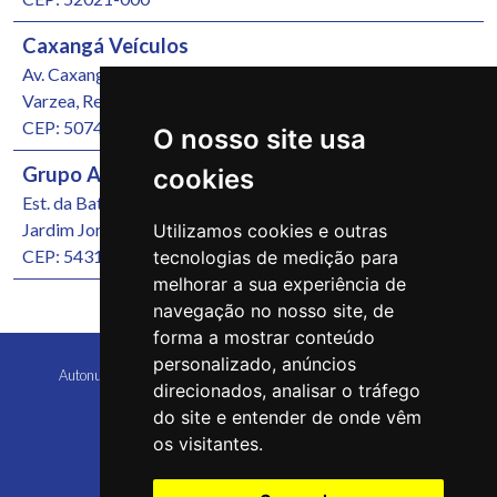
Caxangá Veículos
Av. Caxangá, 4251
Varzea, Recife/PE
CEP: 50740-000
O nosso site usa
Grupo Autonunes Seminovos
cookies
Est. da Batalha, 1000
Jardim Jordão, Jaboatão dos Guararapes/PE
Utilizamos cookies e outras
CEP: 54315-570
tecnologias de medição para
melhorar a sua experiência de
navegação no nosso site, de
forma a mostrar conteúdo
personalizado, anúncios
Autonunes Caruaru Copyright 2026 Todos os direitos reservados
direcionados, analisar o tráfego
do site e entender de onde vêm
os visitantes.