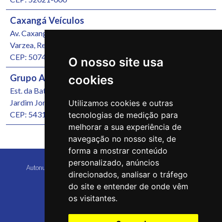
Caxangá Veículos
Av. Caxangá, 4251
Varzea, Recife/PE
CEP: 50740-000
O nosso site usa
Grupo Autonunes Seminovos
cookies
Est. da Batalha, 1000
Jardim Jordão, Jaboatão dos Guararapes/PE
Utilizamos cookies e outras
CEP: 54315-570
tecnologias de medição para
melhorar a sua experiência de
navegação no nosso site, de
forma a mostrar conteúdo
personalizado, anúncios
Autonunes Caruaru Copyright 2026 Todos os direitos reservados
direcionados, analisar o tráfego
do site e entender de onde vêm
os visitantes.