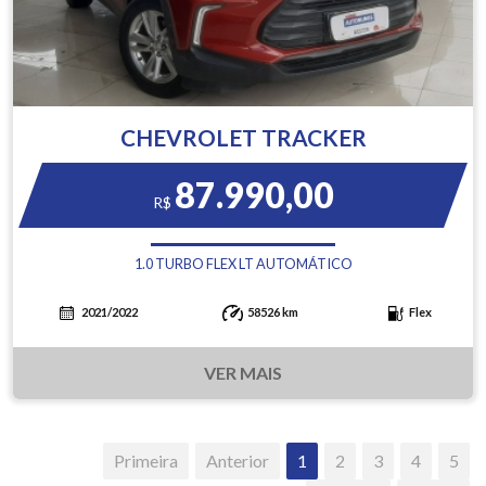
CHEVROLET TRACKER
87.990,00
R$
1.0 TURBO FLEX LT AUTOMÁTICO
2021/2022
58526 km
Flex
VER MAIS
Primeira
Anterior
1
2
3
4
5