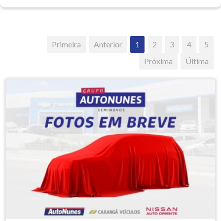
Primeira
Anterior
1
2
3
4
5
Próxima
Última