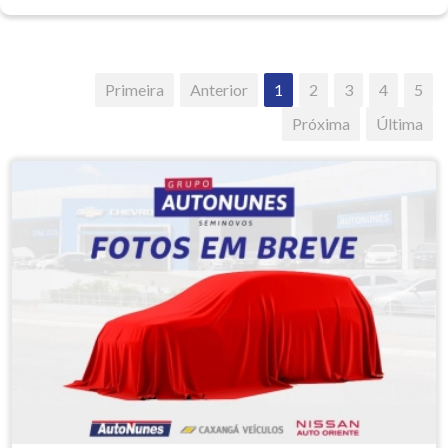
Primeira
Anterior
1
2
3
4
5
Próxima
Última