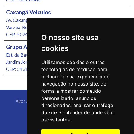
Caxangá Veículos
Av. Caxangá, 4251
Varzea, Recife/PE
CEP: 50740-000
O nosso site usa
Grupo Autonunes Seminovos
cookies
Est. da Batalha, 1000
Jardim Jordão, Jaboatão dos Guararapes/PE
Utilizamos cookies e outras
CEP: 54315-570
tecnologias de medição para
melhorar a sua experiência de
navegação no nosso site, de
forma a mostrar conteúdo
personalizado, anúncios
Autonunes Caruaru Copyright 2026 Todos os direitos reservados
direcionados, analisar o tráfego
do site e entender de onde vêm
os visitantes.