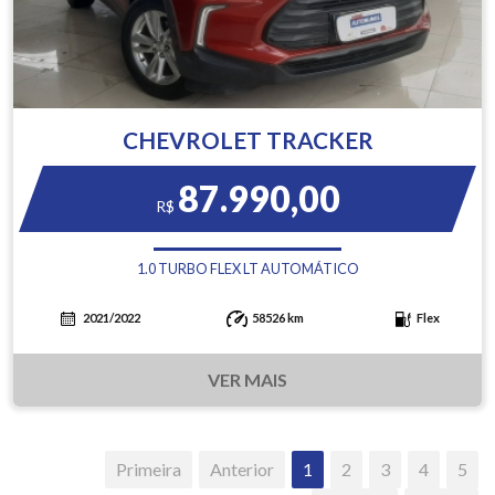
CHEVROLET TRACKER
87.990,00
R$
1.0 TURBO FLEX LT AUTOMÁTICO
2021/2022
58526 km
Flex
VER MAIS
Primeira
Anterior
1
2
3
4
5