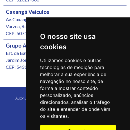
Caxangá Veículos
Av. Caxangá, 4251
Varzea, Recife/PE
CEP: 50740-000
O nosso site usa
Grupo Autonunes Seminovos
cookies
Est. da Batalha, 1000
Jardim Jordão, Jaboatão dos Guararapes/PE
Utilizamos cookies e outras
CEP: 54315-570
tecnologias de medição para
melhorar a sua experiência de
navegação no nosso site, de
forma a mostrar conteúdo
personalizado, anúncios
Autonunes Caruaru Copyright 2026 Todos os direitos reservados
direcionados, analisar o tráfego
do site e entender de onde vêm
os visitantes.