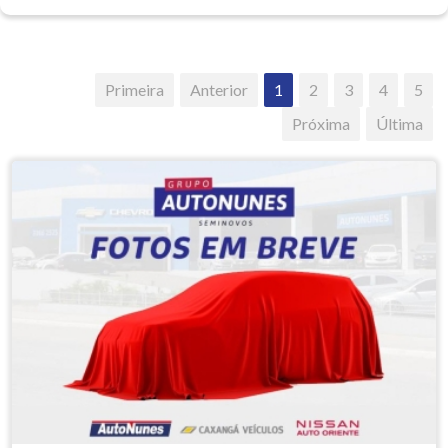
Primeira
Anterior
1
2
3
4
5
Próxima
Última