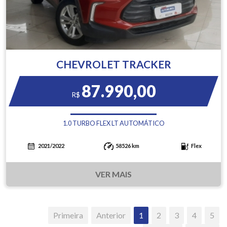
CHEVROLET TRACKER
87.990,00
R$
1.0 TURBO FLEX LT AUTOMÁTICO
2021/2022
58526 km
Flex
VER MAIS
Primeira
Anterior
1
2
3
4
5